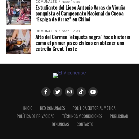
COMUNALES
hace 4 días
Estudiante del Liceo Antonio Varas de Vicuña
conquista el Campeonato Nacional de Cueca
“Espiga de Arroz” en Chiloé
COMUNALES
hace 5 días
Alto del Carmen “etiqueta negra” hace historia
como el primer pisco chileno en obtener una
estrella Great Taste
INICIO
RED COMUNALES
POLÍTICA EDITORIAL Y ÉTICA
POLÍTICA DE PRIVACIDAD
TÉRMINOS Y CONDICIONES
PUBLICIDAD
DENUNCIAS
CONTACTO