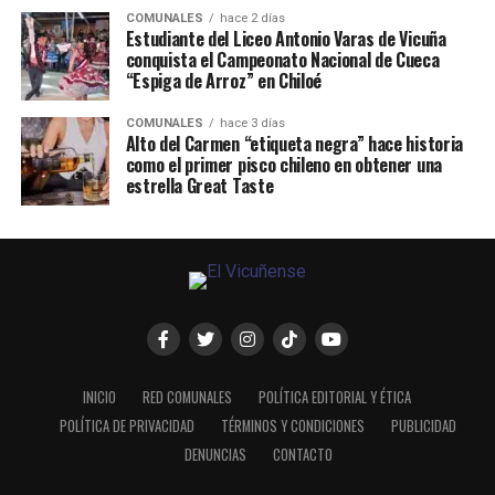
COMUNALES
hace 2 días
Estudiante del Liceo Antonio Varas de Vicuña
conquista el Campeonato Nacional de Cueca
“Espiga de Arroz” en Chiloé
COMUNALES
hace 3 días
Alto del Carmen “etiqueta negra” hace historia
como el primer pisco chileno en obtener una
estrella Great Taste
INICIO
RED COMUNALES
POLÍTICA EDITORIAL Y ÉTICA
POLÍTICA DE PRIVACIDAD
TÉRMINOS Y CONDICIONES
PUBLICIDAD
DENUNCIAS
CONTACTO