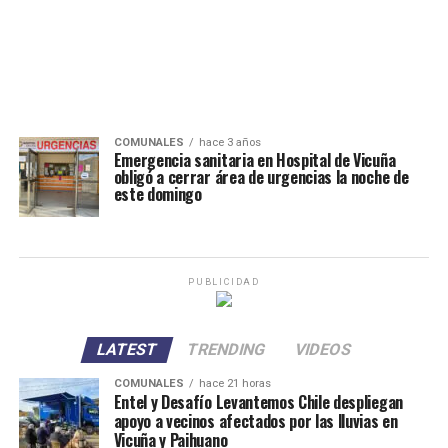
COMUNALES
hace 3 años
Emergencia sanitaria en Hospital de Vicuña
obligó a cerrar área de urgencias la noche de
este domingo
PUBLICIDAD
LATEST
TRENDING
VIDEOS
COMUNALES
hace 21 horas
Entel y Desafío Levantemos Chile despliegan
apoyo a vecinos afectados por las lluvias en
Vicuña y Paihuano