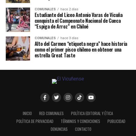
COMUNALES
hace 2 días
Estudiante del Liceo Antonio Varas de Vicuña
conquista el Campeonato Nacional de Cueca
“Espiga de Arroz” en Chiloé
COMUNALES
hace 3 días
Alto del Carmen “etiqueta negra” hace historia
como el primer pisco chileno en obtener una
estrella Great Taste
INICIO
RED COMUNALES
POLÍTICA EDITORIAL Y ÉTICA
POLÍTICA DE PRIVACIDAD
TÉRMINOS Y CONDICIONES
PUBLICIDAD
DENUNCIAS
CONTACTO