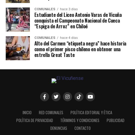
COMUNALES
hace 3 días
Estudiante del Liceo Antonio Varas de Vicuña
conquista el Campeonato Nacional de Cueca
“Espiga de Arroz” en Chiloé
COMUNALES
hace 4 días
Alto del Carmen “etiqueta negra” hace historia
como el primer pisco chileno en obtener una
estrella Great Taste
INICIO
RED COMUNALES
POLÍTICA EDITORIAL Y ÉTICA
POLÍTICA DE PRIVACIDAD
TÉRMINOS Y CONDICIONES
PUBLICIDAD
DENUNCIAS
CONTACTO