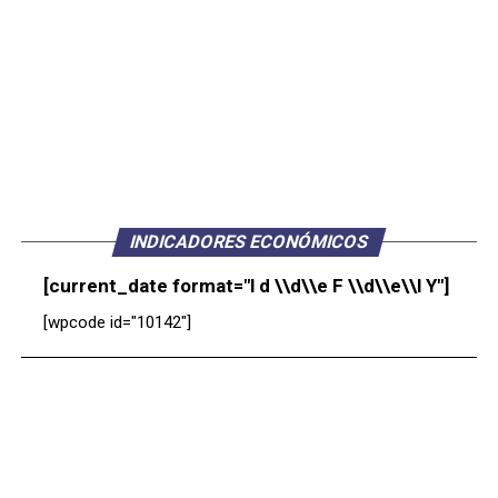
INDICADORES ECONÓMICOS
[current_date format="l d \\d\\e F \\d\\e\\l Y"]
[wpcode id="10142"]