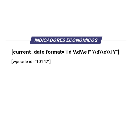
INDICADORES ECONÓMICOS
[current_date format="l d \\d\\e F \\d\\e\\l Y"]
[wpcode id="10142"]