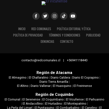
INICIO
RED COMUNALES
POLÍTICA EDITORIAL Y ÉTICA
POLÍTICA DE PRIVACIDAD
TÉRMINOS Y CONDICIONES
PUBLICIDAD
DENUNCIAS
CONTACTO
contacto@redcomunales.cl | +56941118440
Región de Atacama
El Almagrino
|
El Chañaralino
|
Diario Caldera
|
Diario El Copiapino
|
Diario Tierra Amarilla
|
El Altino
|
Diario Vallenar
|
El Huasquino
|
El Freirinense
Región de Coquimbo
El Comunal
|
El Serenense
|
El Coquimbano
|
El Vicuñense
|
El Paihuanino
|
El Andacollino
|
El Hurtadino
|
El Montepatrino
|
La Perla del Limarí
|
El Punitaquino
|
El Combarbalino
|
El Canelino
|
El