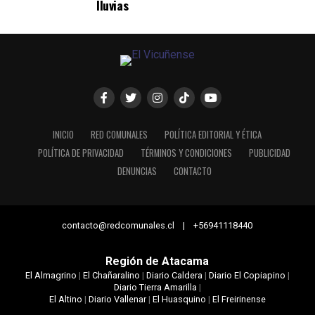
lluvias
INICIO
RED COMUNALES
POLÍTICA EDITORIAL Y ÉTICA
POLÍTICA DE PRIVACIDAD
TÉRMINOS Y CONDICIONES
PUBLICIDAD
DENUNCIAS
CONTACTO
contacto@redcomunales.cl | +56941118440
Región de Atacama
El Almagrino
|
El Chañaralino
|
Diario Caldera
|
Diario El Copiapino
|
Diario Tierra Amarilla
|
El Altino
|
Diario Vallenar
|
El Huasquino
|
El Freirinense