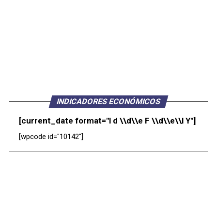
INDICADORES ECONÓMICOS
[current_date format="l d \\d\\e F \\d\\e\\l Y"]
[wpcode id="10142"]