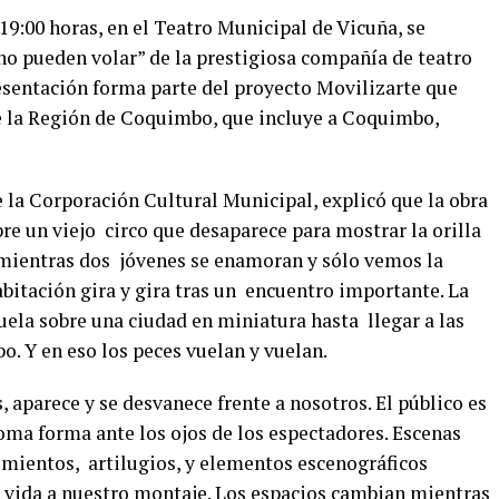
 19:00 horas, en el Teatro Municipal de Vicuña, se
 no pueden volar” de la prestigiosa compañía de teatro
resentación forma parte del proyecto Movilizarte que
de la Región de Coquimbo, que incluye a Coquimbo,
 la Corporación Cultural Municipal, explicó que la obra
bre un viejo circo que desaparece para mostrar la orilla
mientras dos jóvenes se enamoran y sólo vemos la
abitación gira y gira tras un encuentro importante. La
uela sobre una ciudad en miniatura hasta llegar a las
. Y en eso los peces vuelan y vuelan.
s, aparece y se desvanece frente a nosotros. El público es
oma forma ante los ojos de los espectadores. Escenas
imientos, artilugios, y elementos escenográficos
n vida a nuestro montaje. Los espacios cambian mientras