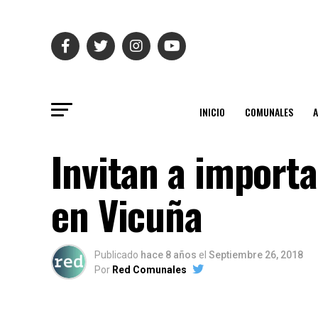
INICIO
COMUNALES
Invitan a import
en Vicuña
Publicado
hace 8 años
el
Septiembre 26, 2018
Por
Red Comunales