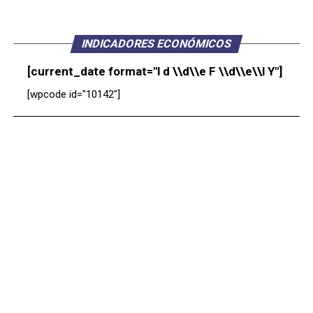
INDICADORES ECONÓMICOS
[current_date format="l d \\d\\e F \\d\\e\\l Y"]
[wpcode id="10142"]