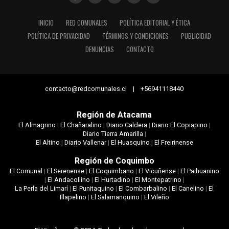
INICIO
RED COMUNALES
POLÍTICA EDITORIAL Y ÉTICA
POLÍTICA DE PRIVACIDAD
TÉRMINOS Y CONDICIONES
PUBLICIDAD
DENUNCIAS
CONTACTO
contacto@redcomunales.cl | +56941118440
Región de Atacama
El Almagrino
|
El Chañaralino
|
Diario Caldera
|
Diario El Copiapino
|
Diario Tierra Amarilla
|
El Altino
|
Diario Vallenar
|
El Huasquino
|
El Freirinense
Región de Coquimbo
El Comunal
|
El Serenense
|
El Coquimbano
|
El Vicuñense
|
El Paihuanino
|
El Andacollino
|
El Hurtadino
|
El Montepatrino
|
La Perla del Limarí
|
El Punitaquino
|
El Combarbalino
|
El Canelino
|
El
Illapelino
|
El Salamanquino
|
El Vileño