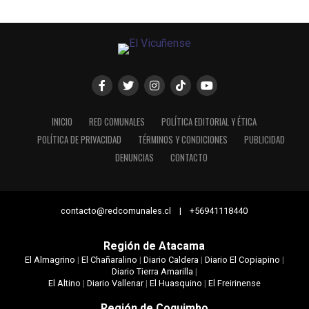
INICIO
RED COMUNALES
POLÍTICA EDITORIAL Y ÉTICA
POLÍTICA DE PRIVACIDAD
TÉRMINOS Y CONDICIONES
PUBLICIDAD
DENUNCIAS
CONTACTO
contacto@redcomunales.cl | +56941118440
Región de Atacama
El Almagrino
|
El Chañaralino
|
Diario Caldera
|
Diario El Copiapino
|
Diario Tierra Amarilla
|
El Altino
|
Diario Vallenar
|
El Huasquino
|
El Freirinense
Región de Coquimbo