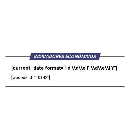
INDICADORES ECONÓMICOS
[current_date format="l d \\d\\e F \\d\\e\\l Y"]
[wpcode id="10142"]