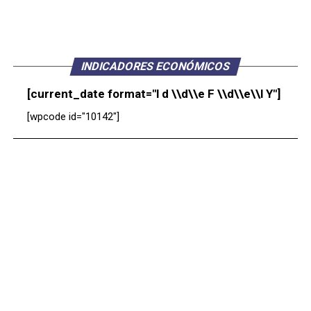
INDICADORES ECONÓMICOS
[current_date format="l d \\d\\e F \\d\\e\\l Y"]
[wpcode id="10142"]