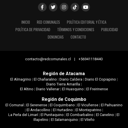
INICIO
RED COMUNALES
POLÍTICA EDITORIAL Y ÉTICA
POLÍTICA DE PRIVACIDAD
TÉRMINOS Y CONDICIONES
PUBLICIDAD
DENUNCIAS
CONTACTO
contacto@redcomunales.cl | +56941118440
Región de Atacama
El Almagrino
|
El Chañaralino
|
Diario Caldera
|
Diario El Copiapino
|
Diario Tierra Amarilla
|
El Altino
|
Diario Vallenar
|
El Huasquino
|
El Freirinense
Región de Coquimbo
El Comunal
|
El Serenense
|
El Coquimbano
|
El Vicuñense
|
El Paihuanino
|
El Andacollino
|
El Hurtadino
|
El Montepatrino
|
La Perla del Limarí
|
El Punitaquino
|
El Combarbalino
|
El Canelino
|
El
Illapelino
|
El Salamanquino
|
El Vileño