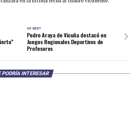
lcanzara en la última fecha al cuadro vicuñense.
UP NEXT
Pedro Araya de Vicuña destacó en
ierto”
Juegos Regionales Deportivos de
Profesores
 PODRÍA INTERESAR