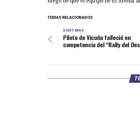
luego de que el equipo de El Arenal a
TEMAS RELACIONADOS
DON'T MISS
Piloto de Vicuña falleció en
competencia del “Rally del Des
TE