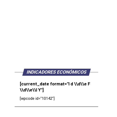
INDICADORES ECONÓMICOS
[current_date format="l d \\d\\e F
\\d\\e\\l Y"]
[wpcode id="10142"]