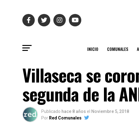
INICIO
COMUNALES
Villaseca se coro
segunda de la AN
Publicado
hace 8 años
el
Noviembre 5, 2018
Por
Red Comunales