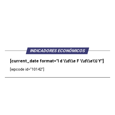
INDICADORES ECONÓMICOS
[current_date format="l d \\d\\e F \\d\\e\\l Y"]
[wpcode id="10142"]