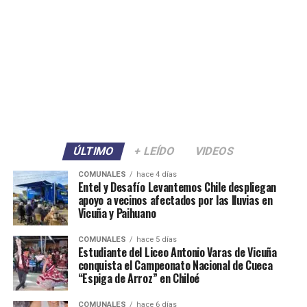
ÚLTIMO
+ LEÍDO
VIDEOS
COMUNALES
hace 4 días
Entel y Desafío Levantemos Chile despliegan
apoyo a vecinos afectados por las lluvias en
Vicuña y Paihuano
COMUNALES
hace 5 días
Estudiante del Liceo Antonio Varas de Vicuña
conquista el Campeonato Nacional de Cueca
“Espiga de Arroz” en Chiloé
COMUNALES
hace 6 días