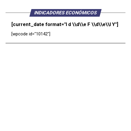
INDICADORES ECONÓMICOS
[current_date format="l d \\d\\e F \\d\\e\\l Y"]
[wpcode id="10142"]