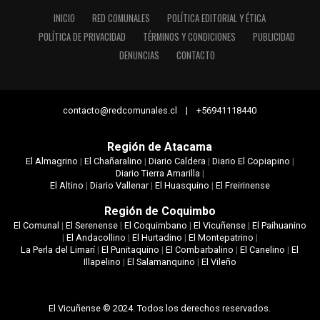
INICIO
RED COMUNALES
POLÍTICA EDITORIAL Y ÉTICA
POLÍTICA DE PRIVACIDAD
TÉRMINOS Y CONDICIONES
PUBLICIDAD
DENUNCIAS
CONTACTO
contacto@redcomunales.cl | +56941118440
Región de Atacama
El Almagrino
|
El Chañaralino
|
Diario Caldera
|
Diario El Copiapino
|
Diario Tierra Amarilla
|
El Altino
|
Diario Vallenar
|
El Huasquino
|
El Freirinense
Región de Coquimbo
El Comunal
|
El Serenense
|
El Coquimbano
|
El Vicuñense
|
El Paihuanino
|
El Andacollino
|
El Hurtadino
|
El Montepatrino
|
La Perla del Limarí
|
El Punitaquino
|
El Combarbalino
|
El Canelino
|
El
Illapelino
|
El Salamanquino
|
El Vileño
El Vicuñense © 2024. Todos los derechos reservados.