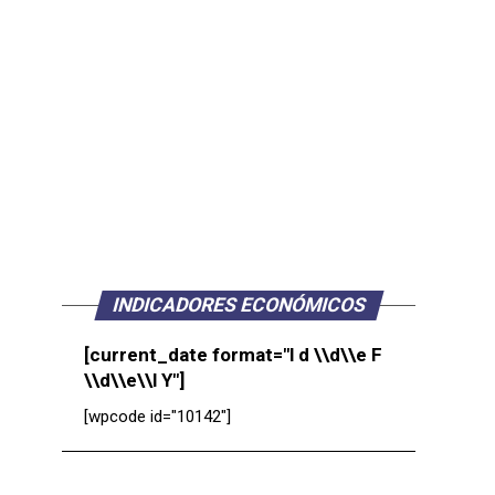
INDICADORES ECONÓMICOS
[current_date format="l d \\d\\e F
\\d\\e\\l Y"]
[wpcode id="10142"]