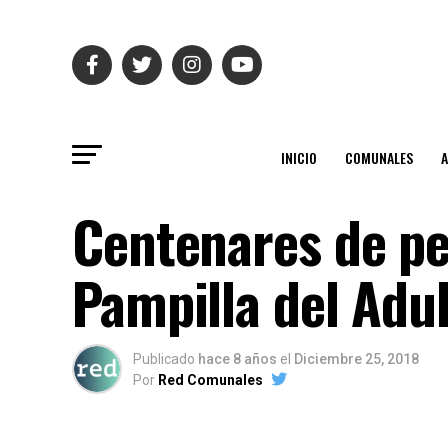
INICIO
COMUNALES
Centenares de pe
Pampilla del Adu
Publicado
hace 8 años
el
Diciembre 25, 2018
Por
Red Comunales