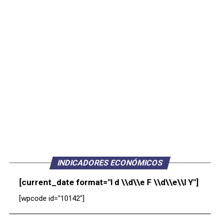
INDICADORES ECONÓMICOS
[current_date format="l d \\d\\e F \\d\\e\\l Y"]
[wpcode id="10142"]