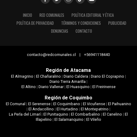
INICIO
RED COMUNALES
POLÍTICA EDITORIAL Y ÉTICA
POLÍTICA DE PRIVACIDAD
TÉRMINOS Y CONDICIONES
PUBLICIDAD
DENUNCIAS
CONTACTO
contacto@redcomunales.cl | +56941118440
Región de Atacama
El Almagrino
|
El Chañaralino
|
Diario Caldera
|
Diario El Copiapino
|
Diario Tierra Amarilla
|
El Altino
|
Diario Vallenar
|
El Huasquino
|
El Freirinense
Región de Coquimbo
El Comunal
|
El Serenense
|
El Coquimbano
|
El Vicuñense
|
El Paihuanino
|
El Andacollino
|
El Hurtadino
|
El Montepatrino
|
La Perla del Limarí
|
El Punitaquino
|
El Combarbalino
|
El Canelino
|
El
Illapelino
|
El Salamanquino
|
El Vileño