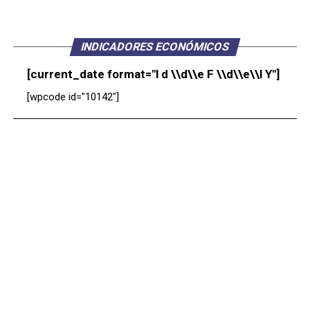
INDICADORES ECONÓMICOS
[current_date format="l d \\d\\e F \\d\\e\\l Y"]
[wpcode id="10142"]