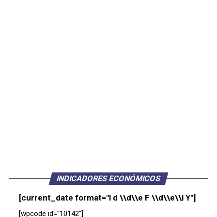
INDICADORES ECONÓMICOS
[current_date format="l d \\d\\e F \\d\\e\\l Y"]
[wpcode id="10142"]