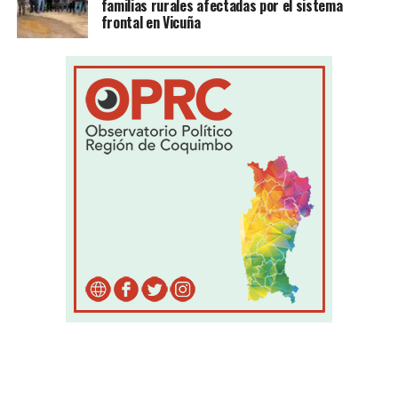
familias rurales afectadas por el sistema
frontal en Vicuña