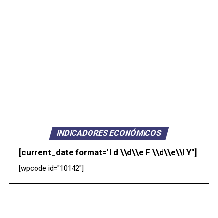
INDICADORES ECONÓMICOS
[current_date format="l d \\d\\e F \\d\\e\\l Y"]
[wpcode id="10142"]