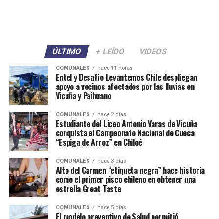
ÚLTIMO
+ LEÍDO
VIDEOS
COMUNALES
hace 11 horas
Entel y Desafío Levantemos Chile despliegan
apoyo a vecinos afectados por las lluvias en
Vicuña y Paihuano
COMUNALES
hace 2 días
Estudiante del Liceo Antonio Varas de Vicuña
conquista el Campeonato Nacional de Cueca
“Espiga de Arroz” en Chiloé
COMUNALES
hace 3 días
Alto del Carmen “etiqueta negra” hace historia
como el primer pisco chileno en obtener una
estrella Great Taste
COMUNALES
hace 5 días
El modelo preventivo de Salud permitió