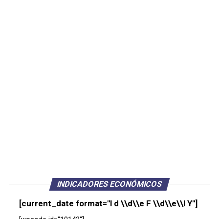
INDICADORES ECONÓMICOS
[current_date format="l d \\d\\e F \\d\\e\\l Y"]