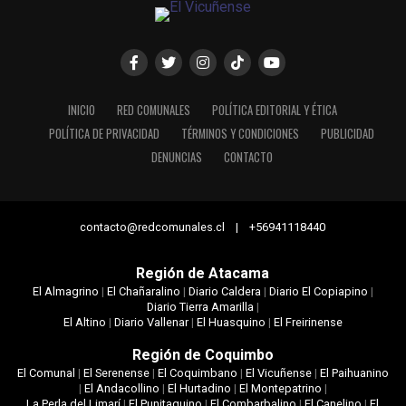
INICIO
RED COMUNALES
POLÍTICA EDITORIAL Y ÉTICA
POLÍTICA DE PRIVACIDAD
TÉRMINOS Y CONDICIONES
PUBLICIDAD
DENUNCIAS
CONTACTO
contacto@redcomunales.cl | +56941118440
Región de Atacama
El Almagrino
|
El Chañaralino
|
Diario Caldera
|
Diario El Copiapino
|
Diario Tierra Amarilla
|
El Altino
|
Diario Vallenar
|
El Huasquino
|
El Freirinense
Región de Coquimbo
El Comunal
|
El Serenense
|
El Coquimbano
|
El Vicuñense
|
El Paihuanino
|
El Andacollino
|
El Hurtadino
|
El Montepatrino
|
La Perla del Limarí
|
El Punitaquino
|
El Combarbalino
|
El Canelino
|
El