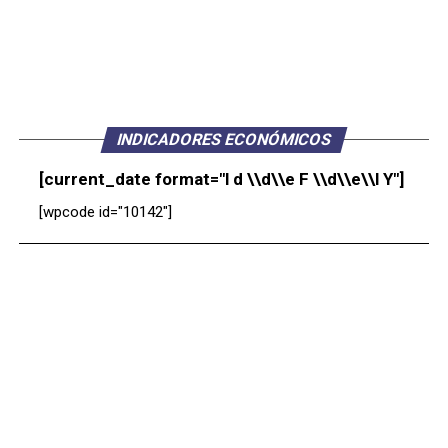
INDICADORES ECONÓMICOS
[current_date format="l d \\d\\e F \\d\\e\\l Y"]
[wpcode id="10142"]