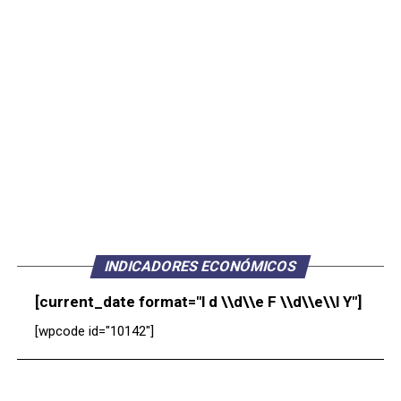
INDICADORES ECONÓMICOS
[current_date format="l d \\d\\e F \\d\\e\\l Y"]
[wpcode id="10142"]