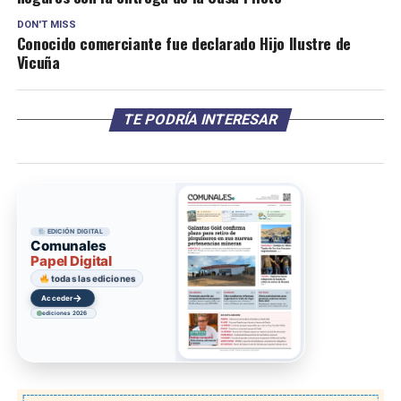
DON'T MISS
Conocido comerciante fue declarado Hijo Ilustre de
Vicuña
TE PODRÍA INTERESAR
EDICIÓN DIGITAL
Comunales
Papel Digital
todas las ediciones
→
Acceder
ediciones 2026