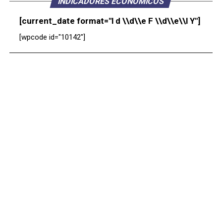
INDICADORES ECONÓMICOS
[current_date format="l d \\d\\e F \\d\\e\\l Y"]
[wpcode id="10142"]