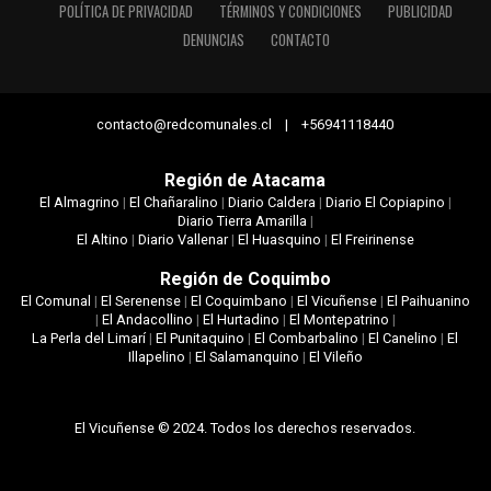
POLÍTICA DE PRIVACIDAD
TÉRMINOS Y CONDICIONES
PUBLICIDAD
DENUNCIAS
CONTACTO
contacto@redcomunales.cl | +56941118440
Región de Atacama
El Almagrino
|
El Chañaralino
|
Diario Caldera
|
Diario El Copiapino
|
Diario Tierra Amarilla
|
El Altino
|
Diario Vallenar
|
El Huasquino
|
El Freirinense
Región de Coquimbo
El Comunal
|
El Serenense
|
El Coquimbano
|
El Vicuñense
|
El Paihuanino
|
El Andacollino
|
El Hurtadino
|
El Montepatrino
|
La Perla del Limarí
|
El Punitaquino
|
El Combarbalino
|
El Canelino
|
El
Illapelino
|
El Salamanquino
|
El Vileño
El Vicuñense © 2024. Todos los derechos reservados.