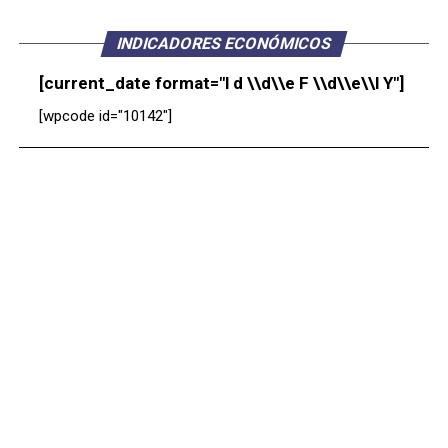
INDICADORES ECONÓMICOS
[current_date format="l d \\d\\e F \\d\\e\\l Y"]
[wpcode id="10142"]