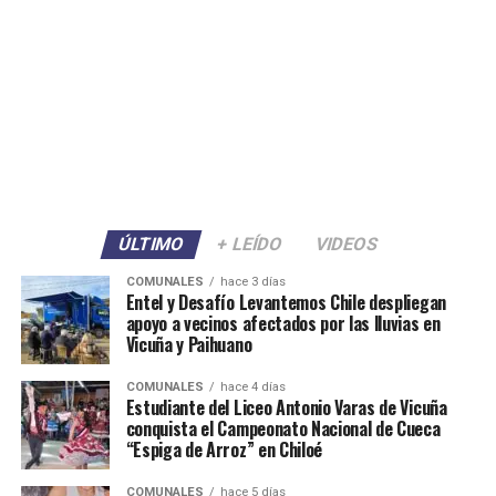
ÚLTIMO
+ LEÍDO
VIDEOS
COMUNALES
hace 3 días
Entel y Desafío Levantemos Chile despliegan
apoyo a vecinos afectados por las lluvias en
Vicuña y Paihuano
COMUNALES
hace 4 días
Estudiante del Liceo Antonio Varas de Vicuña
conquista el Campeonato Nacional de Cueca
“Espiga de Arroz” en Chiloé
COMUNALES
hace 5 días