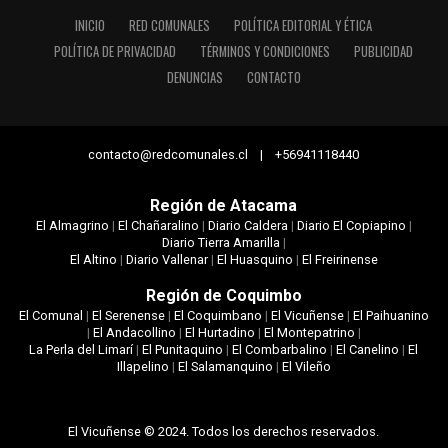
INICIO
RED COMUNALES
POLÍTICA EDITORIAL Y ÉTICA
POLÍTICA DE PRIVACIDAD
TÉRMINOS Y CONDICIONES
PUBLICIDAD
DENUNCIAS
CONTACTO
contacto@redcomunales.cl | +56941118440
Región de Atacama
El Almagrino
|
El Chañaralino
|
Diario Caldera
|
Diario El Copiapino
|
Diario Tierra Amarilla
|
El Altino
|
Diario Vallenar
|
El Huasquino
|
El Freirinense
Región de Coquimbo
El Comunal
|
El Serenense
|
El Coquimbano
|
El Vicuñense
|
El Paihuanino
|
El Andacollino
|
El Hurtadino
|
El Montepatrino
|
La Perla del Limarí
|
El Punitaquino
|
El Combarbalino
|
El Canelino
|
El
Illapelino
|
El Salamanquino
|
El Vileño
El Vicuñense © 2024. Todos los derechos reservados.