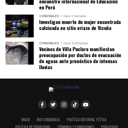
encuentro internacional de Educación
en Perú
COMUNALES
hace 1 semana
Investigan muerte de mujer encontrada
calcinada en sitio eriazo de Vicuña
COMUNALES
hace 3 semanas
Vecinos de Villa Puclaro manifiestan
preocupación por ductos de evacuación
de aguas ante pronóstico de intensas
lluvias
INICIO
RED COMUNALES
POLÍTICA EDITORIAL Y ÉTICA
POLÍTICA DE PRIVACIDAD
TÉRMINOS Y CONDICIONES
PUBLICIDAD