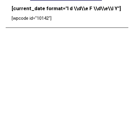
[current_date format="l d \\d\\e F \\d\\e\\l Y"]
[wpcode id="10142"]