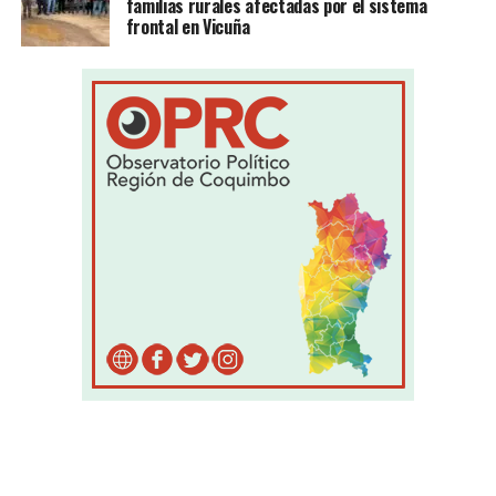
familias rurales afectadas por el sistema
frontal en Vicuña