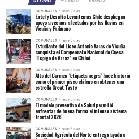
ÚLTIMO
+ LEÍDO
VIDEOS
COMUNALES
hace 2 días
Entel y Desafío Levantemos Chile despliegan
apoyo a vecinos afectados por las lluvias en
Vicuña y Paihuano
COMUNALES
hace 3 días
Estudiante del Liceo Antonio Varas de Vicuña
conquista el Campeonato Nacional de Cueca
“Espiga de Arroz” en Chiloé
COMUNALES
hace 4 días
Alto del Carmen “etiqueta negra” hace historia
como el primer pisco chileno en obtener una
estrella Great Taste
COMUNALES
hace 6 días
El modelo preventivo de Salud permitió
enfrentar de buena forma el intenso sistema
frontal 2026
COMUNALES
hace 6 días
Sociedad Agrícola del Norte entrega ayuda a