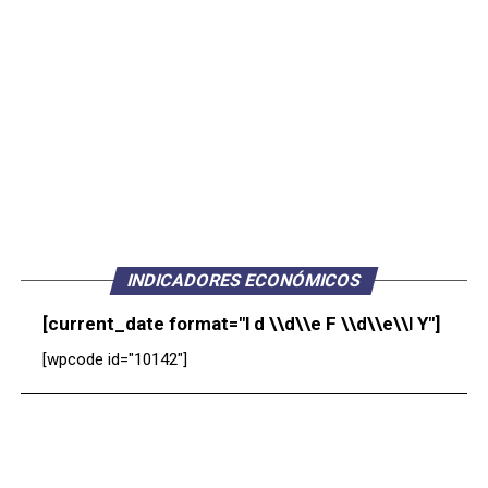
INDICADORES ECONÓMICOS
[current_date format="l d \\d\\e F \\d\\e\\l Y"]
[wpcode id="10142"]