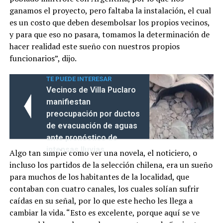
ganamos el proyecto, pero faltaba la instalación, el cual
es un costo que deben desembolsar los propios vecinos,
y para que eso no pasara, tomamos la determinación de
hacer realidad este sueño con nuestros propios
funcionarios”, dijo.
TE PUEDE INTERESAR
Vecinos de Villa Puclaro
manifiestan
preocupación por ductos
de evacuación de aguas
ante pronóstico de
intensas lluvias
Algo tan simple como ver una novela, el noticiero, o
incluso los partidos de la selección chilena, era un sueño
para muchos de los habitantes de la localidad, que
contaban con cuatro canales, los cuales solían sufrir
caídas en su señal, por lo que este hecho les llega a
cambiar la vida. “Esto es excelente, porque aquí se ve