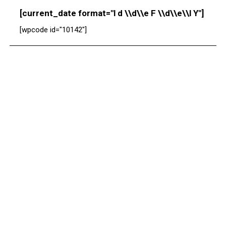
[current_date format="l d \\d\\e F \\d\\e\\l Y"]
[wpcode id="10142"]