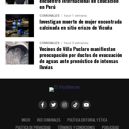
encuentro internacional de Educación
en Perú
COMUNALES
hace 1 semana
Investigan muerte de mujer encontrada
calcinada en sitio eriazo de Vicuña
COMUNALES
hace 3 semanas
Vecinos de Villa Puclaro manifiestan
preocupación por ductos de evacuación
de aguas ante pronóstico de intensas
lluvias
INICIO
RED COMUNALES
POLÍTICA EDITORIAL Y ÉTICA
POLÍTICA DE PRIVACIDAD
TÉRMINOS Y CONDICIONES
PUBLICIDAD