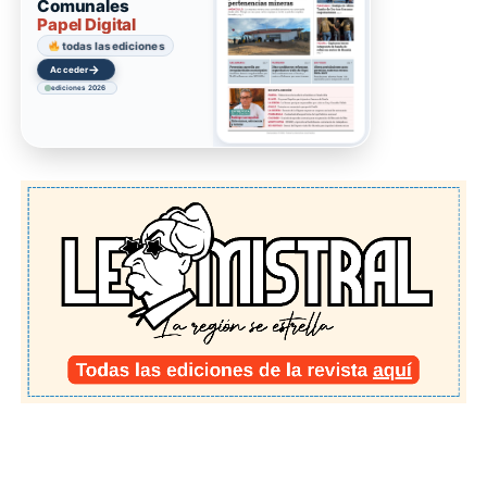
Comunales
Papel Digital
todas las ediciones
→
Acceder
ediciones 2026