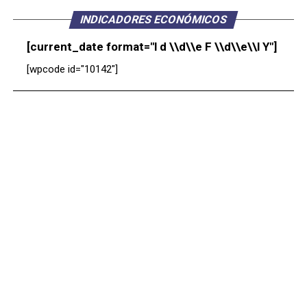
INDICADORES ECONÓMICOS
[current_date format="l d \\d\\e F \\d\\e\\l Y"]
[wpcode id="10142"]