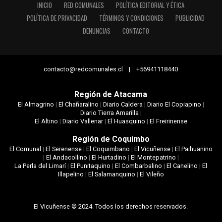
INICIO
RED COMUNALES
POLÍTICA EDITORIAL Y ÉTICA
POLÍTICA DE PRIVACIDAD
TÉRMINOS Y CONDICIONES
PUBLICIDAD
DENUNCIAS
CONTACTO
contacto@redcomunales.cl | +56941118440
Región de Atacama
El Almagrino
|
El Chañaralino
|
Diario Caldera
|
Diario El Copiapino
|
Diario Tierra Amarilla
|
El Altino
|
Diario Vallenar
|
El Huasquino
|
El Freirinense
Región de Coquimbo
El Comunal
|
El Serenense
|
El Coquimbano
|
El Vicuñense
|
El Paihuanino
|
El Andacollino
|
El Hurtadino
|
El Montepatrino
|
La Perla del Limarí
|
El Punitaquino
|
El Combarbalino
|
El Canelino
|
El
Illapelino
|
El Salamanquino
|
El Vileño
El Vicuñense © 2024. Todos los derechos reservados.