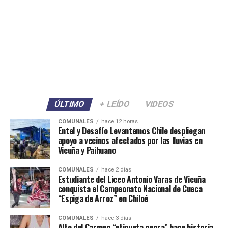
ÚLTIMO
+ LEÍDO
VIDEOS
COMUNALES
hace 12 horas
Entel y Desafío Levantemos Chile despliegan
apoyo a vecinos afectados por las lluvias en
Vicuña y Paihuano
COMUNALES
hace 2 días
Estudiante del Liceo Antonio Varas de Vicuña
conquista el Campeonato Nacional de Cueca
“Espiga de Arroz” en Chiloé
COMUNALES
hace 3 días
Alto del Carmen “etiqueta negra” hace historia