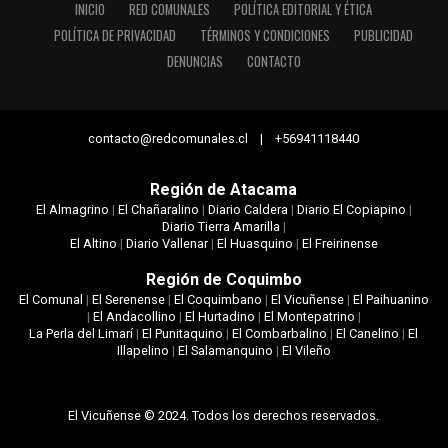
INICIO
RED COMUNALES
POLÍTICA EDITORIAL Y ÉTICA
POLÍTICA DE PRIVACIDAD
TÉRMINOS Y CONDICIONES
PUBLICIDAD
DENUNCIAS
CONTACTO
contacto@redcomunales.cl | +56941118440
Región de Atacama
El Almagrino
|
El Chañaralino
|
Diario Caldera
|
Diario El Copiapino
|
Diario Tierra Amarilla
|
El Altino
|
Diario Vallenar
|
El Huasquino
|
El Freirinense
Región de Coquimbo
El Comunal
|
El Serenense
|
El Coquimbano
|
El Vicuñense
|
El Paihuanino
|
El Andacollino
|
El Hurtadino
|
El Montepatrino
|
La Perla del Limarí
|
El Punitaquino
|
El Combarbalino
|
El Canelino
|
El
Illapelino
|
El Salamanquino
|
El Vileño
El Vicuñense © 2024. Todos los derechos reservados.