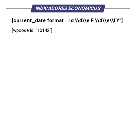
INDICADORES ECONÓMICOS
[current_date format="l d \\d\\e F \\d\\e\\l Y"]
[wpcode id="10142"]