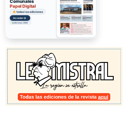
Comunales
Papel Digital
todas las ediciones
→
Acceder
ediciones 2026