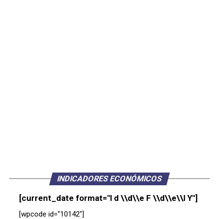
INDICADORES ECONÓMICOS
[current_date format="l d \\d\\e F \\d\\e\\l Y"]
[wpcode id="10142"]