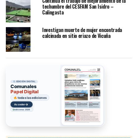
Continúa el trabajo de mejoramiento de la
techumbre del CESFAM San Isidro –
Calingasta
Investigan muerte de mujer encontrada
calcinada en sitio eriazo de Vicuña
EDICIÓN DIGITAL
Comunales
Papel Digital
todas las ediciones
→
Acceder
ediciones 2026