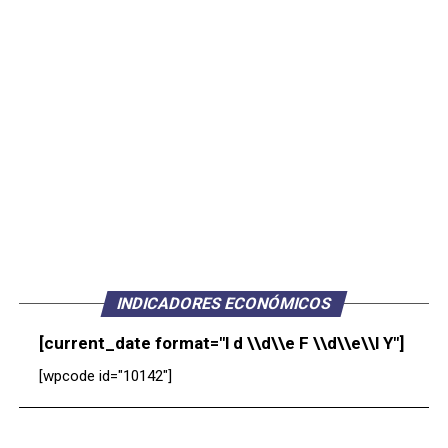
INDICADORES ECONÓMICOS
[current_date format="l d \\d\\e F \\d\\e\\l Y"]
[wpcode id="10142"]