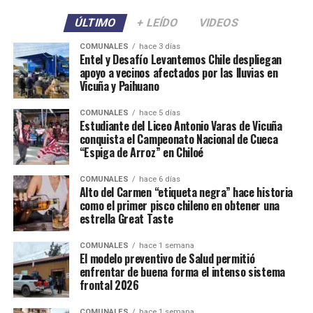
ÚLTIMO
+ LEÍDO
VIDEOS
COMUNALES
hace 3 días
Entel y Desafío Levantemos Chile despliegan
apoyo a vecinos afectados por las lluvias en
Vicuña y Paihuano
COMUNALES
hace 5 días
Estudiante del Liceo Antonio Varas de Vicuña
conquista el Campeonato Nacional de Cueca
“Espiga de Arroz” en Chiloé
COMUNALES
hace 6 días
Alto del Carmen “etiqueta negra” hace historia
como el primer pisco chileno en obtener una
estrella Great Taste
COMUNALES
hace 1 semana
El modelo preventivo de Salud permitió
enfrentar de buena forma el intenso sistema
frontal 2026
COMUNALES
hace 1 semana