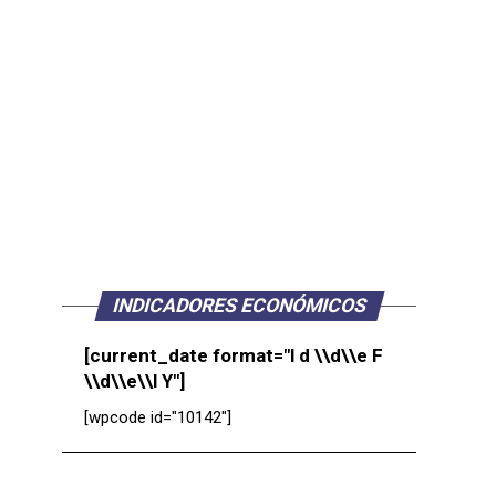
INDICADORES ECONÓMICOS
[current_date format="l d \\d\\e F
\\d\\e\\l Y"]
[wpcode id="10142"]