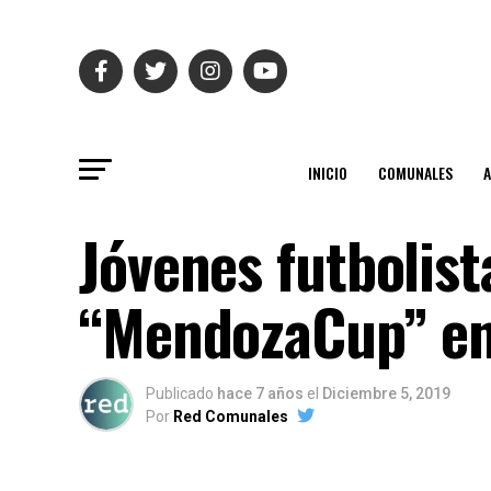
INICIO
COMUNALES
Jóvenes futbolist
“MendozaCup” en
Publicado
hace 7 años
el
Diciembre 5, 2019
Por
Red Comunales