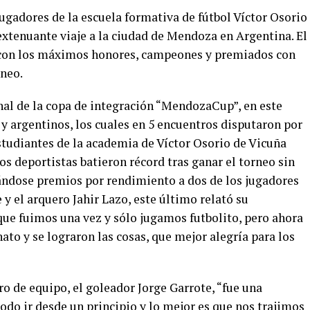
ugadores de la escuela formativa de fútbol Víctor Osorio
extenuante viaje a la ciudad de Mendoza en Argentina. El
 con los máximos honores, campeones y premiados con
rneo.
nal de la copa de integración “MendozaCup”, en este
y argentinos, los cuales en 5 encuentros disputaron por
estudiantes de la academia de Víctor Osorio de Vicuña
Los deportistas batieron récord tras ganar el torneo sin
vándose premios por rendimiento a dos de los jugadores
 y el arquero Jahir Lazo, este último relató su
que fuimos una vez y sólo jugamos futbolito, pero ahora
to y se lograron las cosas, que mejor alegría para los
o de equipo, el goleador Jorge Garrote, “fue una
todo ir desde un principio y lo mejor es que nos trajimos