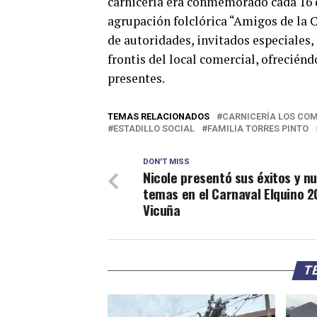
carnicería era conmemorado cada 16 
agrupación folclórica “Amigos de la C
de autoridades, invitados especiales,
frontis del local comercial, ofreciénd
presentes.
TEMAS RELACIONADOS
CARNICERÍA LOS CO
ESTADILLO SOCIAL
FAMILIA TORRES PINTO
DON'T MISS
Nicole presentó sus éxitos y n
temas en el Carnaval Elquino 2
Vicuña
TE