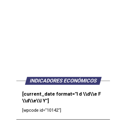
INDICADORES ECONÓMICOS
[current_date format="l d \\d\\e F
\\d\\e\\l Y"]
[wpcode id="10142"]