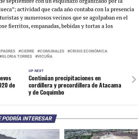
de septiembre con un esquinazo organizado por la
ueca”; actividad que cada año contaba con la presencia
 turistas y numerosos vecinos que se agolpaban en el
ose fierritos, empanadas, bebidas y tortas a los
MPADRES
CIERRE
COMUNALES
CRISIS ECONÓMICA
GLORIA TORRES
VICUÑA
UP NEXT
uevos
Continúan precipitaciones en
020 de
cordillera y precordillera de Atacama
y de Coquimbo
 PODRÍA INTERESAR