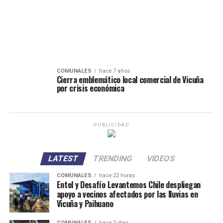
COMUNALES
hace 7 años
Cierra emblemático local comercial de Vicuña
por crisis económica
PUBLICIDAD
LATEST
TRENDING
VIDEOS
COMUNALES
hace 22 horas
Entel y Desafío Levantemos Chile despliegan
apoyo a vecinos afectados por las lluvias en
Vicuña y Paihuano
COMUNALES
hace 2 días