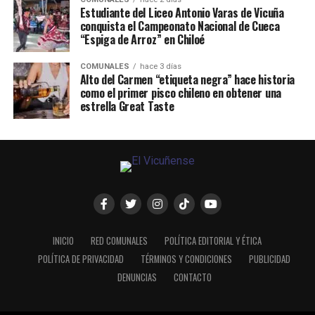
Estudiante del Liceo Antonio Varas de Vicuña
conquista el Campeonato Nacional de Cueca
“Espiga de Arroz” en Chiloé
COMUNALES
hace 3 días
Alto del Carmen “etiqueta negra” hace historia
como el primer pisco chileno en obtener una
estrella Great Taste
INICIO
RED COMUNALES
POLÍTICA EDITORIAL Y ÉTICA
POLÍTICA DE PRIVACIDAD
TÉRMINOS Y CONDICIONES
PUBLICIDAD
DENUNCIAS
CONTACTO