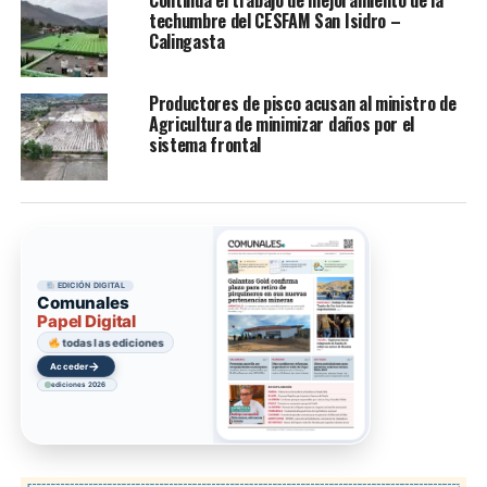
Continúa el trabajo de mejoramiento de la
techumbre del CESFAM San Isidro –
Calingasta
Productores de pisco acusan al ministro de
Agricultura de minimizar daños por el
sistema frontal
EDICIÓN DIGITAL
Comunales
Papel Digital
todas las ediciones
→
Acceder
ediciones 2026