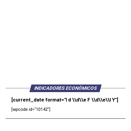
INDICADORES ECONÓMICOS
[current_date format="l d \\d\\e F \\d\\e\\l Y"]
[wpcode id="10142"]