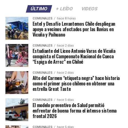
ÚLTIMO
+ LEÍDO
VIDEOS
COMUNALES
hace 8 horas
Entel y Desafío Levantemos Chile despliegan
apoyo a vecinos afectados por las lluvias en
Vicuña y Paihuano
COMUNALES
hace 2 días
Estudiante del Liceo Antonio Varas de Vicuña
conquista el Campeonato Nacional de Cueca
“Espiga de Arroz” en Chiloé
COMUNALES
hace 2 días
Alto del Carmen “etiqueta negra” hace historia
como el primer pisco chileno en obtener una
estrella Great Taste
COMUNALES
hace 5 días
El modelo preventivo de Salud permitió
enfrentar de buena forma el intenso sistema
frontal 2026
COMUNALES
hace 5 días