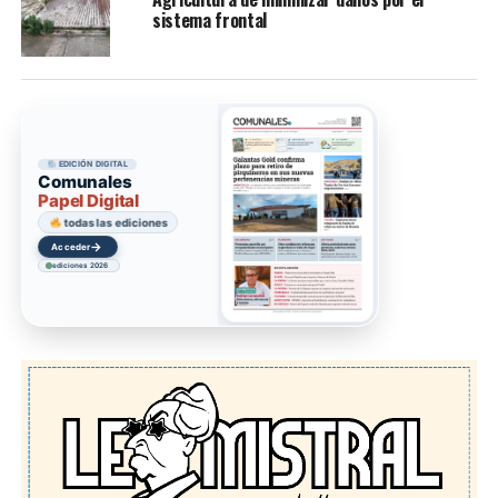
sistema frontal
EDICIÓN DIGITAL
Comunales
Papel Digital
todas las ediciones
→
Acceder
ediciones 2026