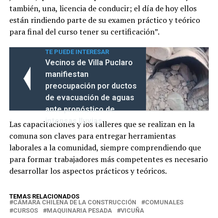
también, una, licencia de conducir; el día de hoy ellos
están rindiendo parte de su examen práctico y teórico
para final del curso tener su certificación”.
TE PUEDE INTERESAR
Vecinos de Villa Puclaro
manifiestan
preocupación por ductos
de evacuación de aguas
ante pronóstico de
intensas lluvias
Las capacitaciones y los talleres que se realizan en la
comuna son claves para entregar herramientas
laborales a la comunidad, siempre comprendiendo que
para formar trabajadores más competentes es necesario
desarrollar los aspectos prácticos y teóricos.
TEMAS RELACIONADOS
CÁMARA CHILENA DE LA CONSTRUCCIÓN
COMUNALES
CURSOS
MAQUINARIA PESADA
VICUÑA