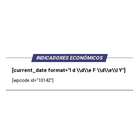
INDICADORES ECONÓMICOS
[current_date format="l d \\d\\e F \\d\\e\\l Y"]
[wpcode id="10142"]