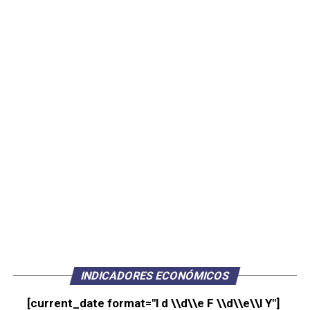
INDICADORES ECONÓMICOS
[current_date format="l d \\d\\e F \\d\\e\\l Y"]