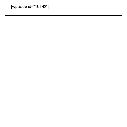
[wpcode id="10142"]