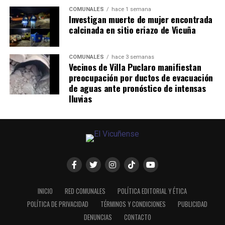
COMUNALES
hace 1 semana
Investigan muerte de mujer encontrada
calcinada en sitio eriazo de Vicuña
COMUNALES
hace 3 semanas
Vecinos de Villa Puclaro manifiestan
preocupación por ductos de evacuación
de aguas ante pronóstico de intensas
lluvias
INICIO
RED COMUNALES
POLÍTICA EDITORIAL Y ÉTICA
POLÍTICA DE PRIVACIDAD
TÉRMINOS Y CONDICIONES
PUBLICIDAD
DENUNCIAS
CONTACTO