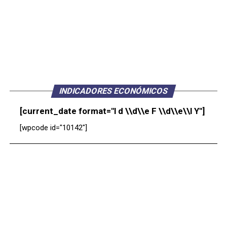
INDICADORES ECONÓMICOS
[current_date format="l d \\d\\e F \\d\\e\\l Y"]
[wpcode id="10142"]