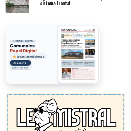
sistema frontal
EDICIÓN DIGITAL
Comunales
Papel Digital
todas las ediciones
→
Acceder
ediciones 2026