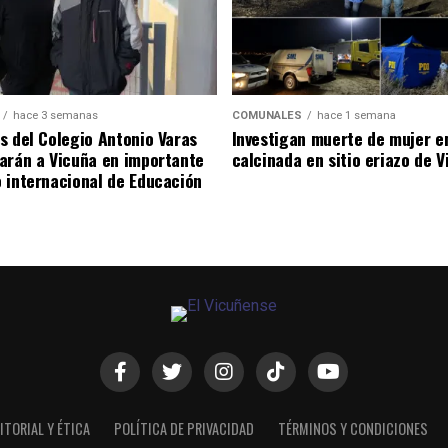
hace 3 semanas
COMUNALES
hace 1 semana
s del Colegio Antonio Varas
Investigan muerte de mujer e
arán a Vicuña en importante
calcinada en sitio eriazo de 
 internacional de Educación
ITORIAL Y ÉTICA
POLÍTICA DE PRIVACIDAD
TÉRMINOS Y CONDICIONES