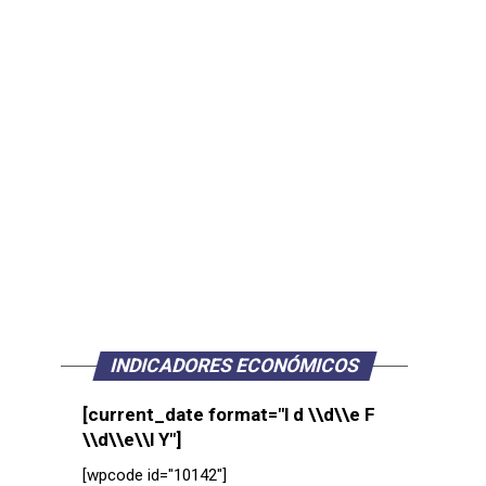
INDICADORES ECONÓMICOS
[current_date format="l d \\d\\e F
\\d\\e\\l Y"]
[wpcode id="10142"]