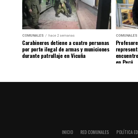
COMUNALES
hace 2 semanas
COMUNALES
Carabineros detiene a cuatro personas
Profesore
por porte ilegal de armas y municiones
represent
durante patrullaje en Vicuña
encuentro
en Perú
INICIO
RED COMUNALES
POLÍTICA ED