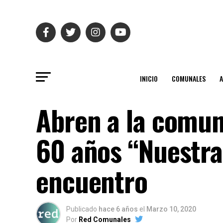
INICIO
COMUNALES
Abren a la comun
60 años “Nuestra
encuentro
Publicado
hace 6 años
el
Marzo 10, 2020
Por
Red Comunales