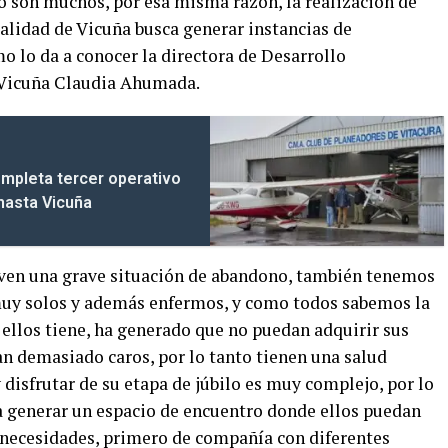
no son muchos, por esa misma razón, la realización de
alidad de Vicuña busca generar instancias de
 lo da a conocer la directora de Desarrollo
 Vicuña Claudia Ahumada.
mpleta tercer operativo
 hasta Vicuña
ven una grave situación de abandono, también tenemos
uy solos y además enfermos, y como todos sabemos la
ellos tiene, ha generado que no puedan adquirir sus
n demasiado caros, por lo tanto tienen una salud
 disfrutar de su etapa de júbilo es muy complejo, por lo
a generar un espacio de encuentro donde ellos puedan
s necesidades, primero de compañía con diferentes