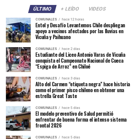
ÚLTIMO
+ LEÍDO
VIDEOS
COMUNALES
hace 12 horas
Entel y Desafío Levantemos Chile despliegan
apoyo a vecinos afectados por las lluvias en
Vicuña y Paihuano
COMUNALES
hace 2 días
Estudiante del Liceo Antonio Varas de Vicuña
conquista el Campeonato Nacional de Cueca
“Espiga de Arroz” en Chiloé
COMUNALES
hace 3 días
Alto del Carmen “etiqueta negra” hace historia
como el primer pisco chileno en obtener una
estrella Great Taste
COMUNALES
hace 5 días
El modelo preventivo de Salud permitió
enfrentar de buena forma el intenso sistema
frontal 2026
COMUNALES
hace 5 días