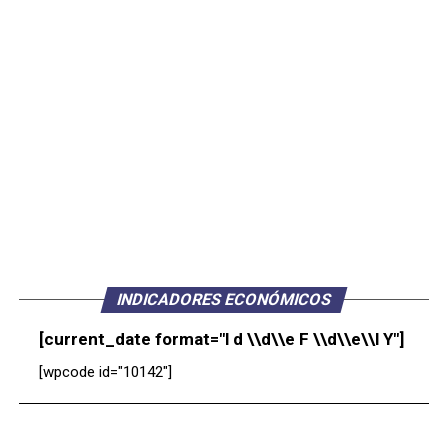
INDICADORES ECONÓMICOS
[current_date format="l d \\d\\e F \\d\\e\\l Y"]
[wpcode id="10142"]