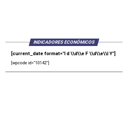
INDICADORES ECONÓMICOS
[current_date format="l d \\d\\e F \\d\\e\\l Y"]
[wpcode id="10142"]