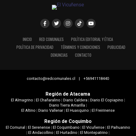
INICIO
RED COMUNALES
POLÍTICA EDITORIAL Y ÉTICA
POLÍTICA DE PRIVACIDAD
TÉRMINOS Y CONDICIONES
PUBLICIDAD
DENUNCIAS
CONTACTO
contacto@redcomunales.cl | +56941118440
Región de Atacama
El Almagrino
|
El Chañaralino
|
Diario Caldera
|
Diario El Copiapino
|
Diario Tierra Amarilla
|
El Altino
|
Diario Vallenar
|
El Huasquino
|
El Freirinense
Región de Coquimbo
El Comunal
|
El Serenense
|
El Coquimbano
|
El Vicuñense
|
El Paihuanino
|
El Andacollino
|
El Hurtadino
|
El Montepatrino
|