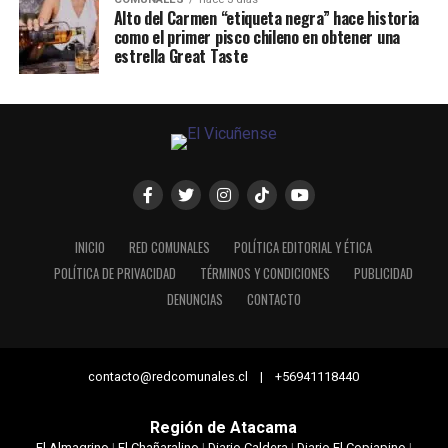
Alto del Carmen “etiqueta negra” hace historia
como el primer pisco chileno en obtener una
estrella Great Taste
INICIO
RED COMUNALES
POLÍTICA EDITORIAL Y ÉTICA
POLÍTICA DE PRIVACIDAD
TÉRMINOS Y CONDICIONES
PUBLICIDAD
DENUNCIAS
CONTACTO
contacto@redcomunales.cl | +56941118440
Región de Atacama
El Almagrino
|
El Chañaralino
|
Diario Caldera
|
Diario El Copiapino
|