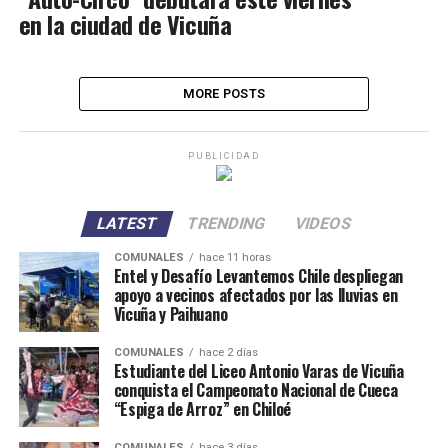
en la ciudad de Vicuña
MORE POSTS
PUBLICIDAD
LATEST
TRENDING
VIDEOS
COMUNALES
hace 11 horas
Entel y Desafío Levantemos Chile despliegan
apoyo a vecinos afectados por las lluvias en
Vicuña y Paihuano
COMUNALES
hace 2 días
Estudiante del Liceo Antonio Varas de Vicuña
conquista el Campeonato Nacional de Cueca
“Espiga de Arroz” en Chiloé
COMUNALES
hace 3 días