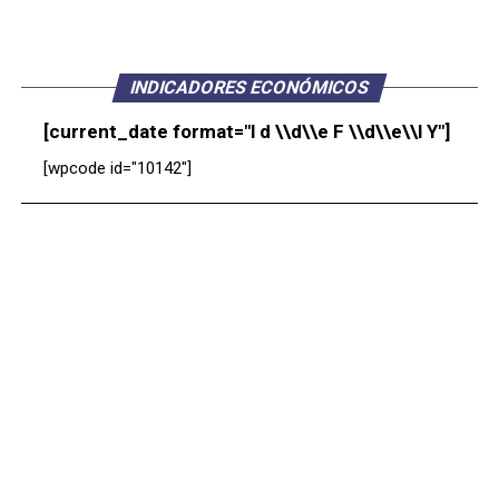
INDICADORES ECONÓMICOS
[current_date format="l d \\d\\e F \\d\\e\\l Y"]
[wpcode id="10142"]