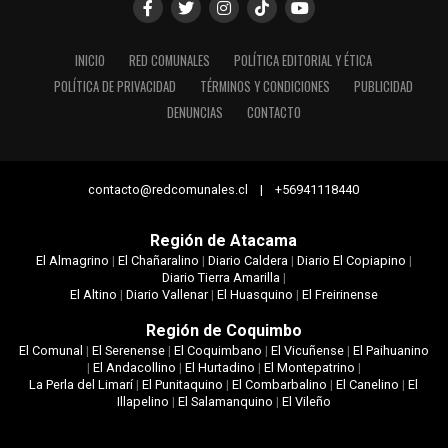
INICIO
RED COMUNALES
POLÍTICA EDITORIAL Y ÉTICA
POLÍTICA DE PRIVACIDAD
TÉRMINOS Y CONDICIONES
PUBLICIDAD
DENUNCIAS
CONTACTO
contacto@redcomunales.cl | +56941118440
Región de Atacama
El Almagrino
|
El Chañaralino
|
Diario Caldera
|
Diario El Copiapino
|
Diario Tierra Amarilla
|
El Altino
|
Diario Vallenar
|
El Huasquino
|
El Freirinense
Región de Coquimbo
El Comunal
|
El Serenense
|
El Coquimbano
|
El Vicuñense
|
El Paihuanino
|
El Andacollino
|
El Hurtadino
|
El Montepatrino
|
La Perla del Limarí
|
El Punitaquino
|
El Combarbalino
|
El Canelino
|
El
Illapelino
|
El Salamanquino
|
El Vileño