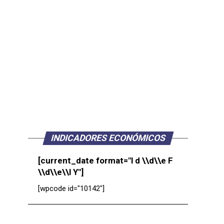
INDICADORES ECONÓMICOS
[current_date format="l d \\d\\e F
\\d\\e\\l Y"]
[wpcode id="10142"]