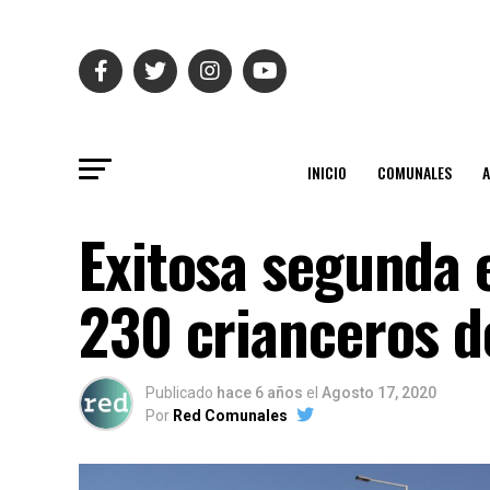
INICIO
COMUNALES
Exitosa segunda 
230 crianceros d
Publicado
hace 6 años
el
Agosto 17, 2020
Por
Red Comunales