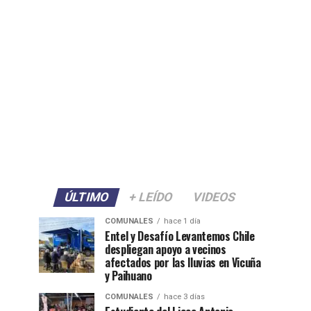
ÚLTIMO
+ LEÍDO
VIDEOS
COMUNALES
hace 1 día
Entel y Desafío Levantemos Chile
despliegan apoyo a vecinos
afectados por las lluvias en Vicuña
y Paihuano
COMUNALES
hace 3 días