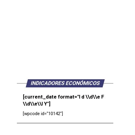
INDICADORES ECONÓMICOS
[current_date format="l d \\d\\e F
\\d\\e\\l Y"]
[wpcode id="10142"]