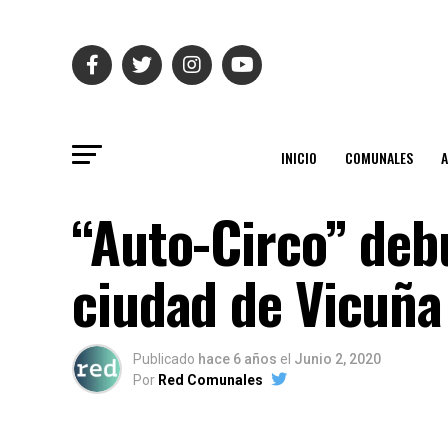
INICIO
COMUNALES
“Auto-Circo” debu
ciudad de Vicuña
Publicado
hace 6 años
el
Junio 2, 2020
Por
Red Comunales