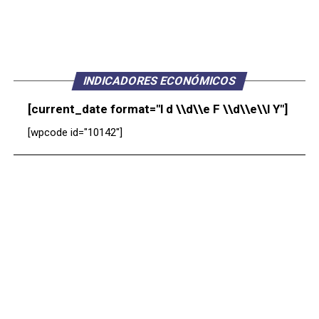
INDICADORES ECONÓMICOS
[current_date format="l d \\d\\e F \\d\\e\\l Y"]
[wpcode id="10142"]