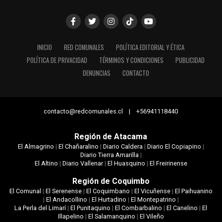
INICIO
RED COMUNALES
POLÍTICA EDITORIAL Y ÉTICA
POLÍTICA DE PRIVACIDAD
TÉRMINOS Y CONDICIONES
PUBLICIDAD
DENUNCIAS
CONTACTO
contacto@redcomunales.cl | +56941118440
Región de Atacama
El Almagrino
|
El Chañaralino
|
Diario Caldera
|
Diario El Copiapino
|
Diario Tierra Amarilla
|
El Altino
|
Diario Vallenar
|
El Huasquino
|
El Freirinense
Región de Coquimbo
El Comunal
|
El Serenense
|
El Coquimbano
|
El Vicuñense
|
El Paihuanino
|
El Andacollino
|
El Hurtadino
|
El Montepatrino
|
La Perla del Limarí
|
El Punitaquino
|
El Combarbalino
|
El Canelino
|
El
Illapelino
|
El Salamanquino
|
El Vileño