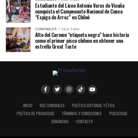
Estudiante del Liceo Antonio Varas de Vicuña
conquista el Campeonato Nacional de Cueca
“Espiga de Arroz” en Chiloé
COMUNALES
hace 3 días
Alto del Carmen “etiqueta negra” hace historia
como el primer pisco chileno en obtener una
estrella Great Taste
INICIO
RED COMUNALES
POLÍTICA EDITORIAL Y ÉTICA
POLÍTICA DE PRIVACIDAD
TÉRMINOS Y CONDICIONES
PUBLICIDAD
DENUNCIAS
CONTACTO