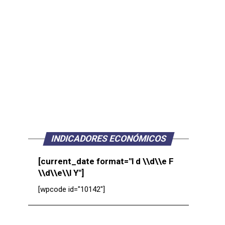
INDICADORES ECONÓMICOS
[current_date format="l d \\d\\e F
\\d\\e\\l Y"]
[wpcode id="10142"]