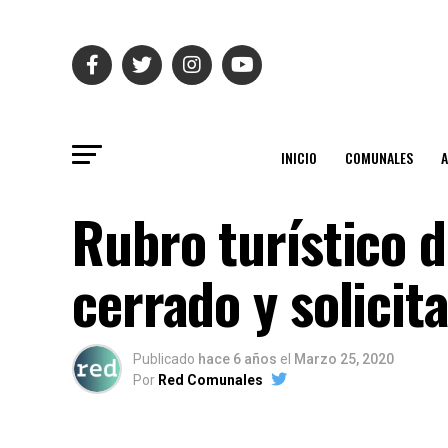
INICIO
COMUNALES
Rubro turístico 
cerrado y solici
Publicado
hace 6 años
el
Marzo 25, 2020
Por
Red Comunales