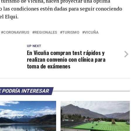
 turismo de Vicuña, hacen proyectar una óptima
do las condiciones estén dadas para seguir conociendo
el Elqui.
CORONAVIRUS
REGIONALES
TURISMO
VICUÑA
UP NEXT
En Vicuña compran test rápidos y
realizan convenio con clínica para
toma de exámenes
 PODRÍA INTERESAR