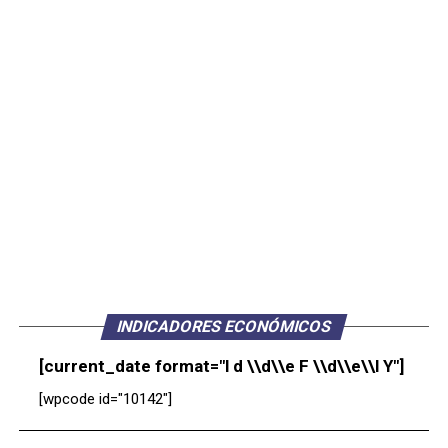
INDICADORES ECONÓMICOS
[current_date format="l d \\d\\e F \\d\\e\\l Y"]
[wpcode id="10142"]