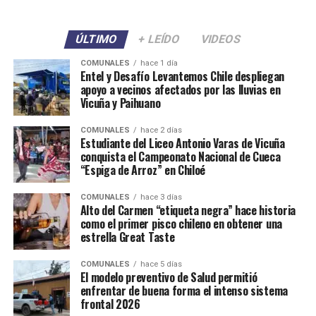
ÚLTIMO
+ LEÍDO
VIDEOS
COMUNALES
hace 1 día
Entel y Desafío Levantemos Chile despliegan
apoyo a vecinos afectados por las lluvias en
Vicuña y Paihuano
COMUNALES
hace 2 días
Estudiante del Liceo Antonio Varas de Vicuña
conquista el Campeonato Nacional de Cueca
“Espiga de Arroz” en Chiloé
COMUNALES
hace 3 días
Alto del Carmen “etiqueta negra” hace historia
como el primer pisco chileno en obtener una
estrella Great Taste
COMUNALES
hace 5 días
El modelo preventivo de Salud permitió
enfrentar de buena forma el intenso sistema
frontal 2026